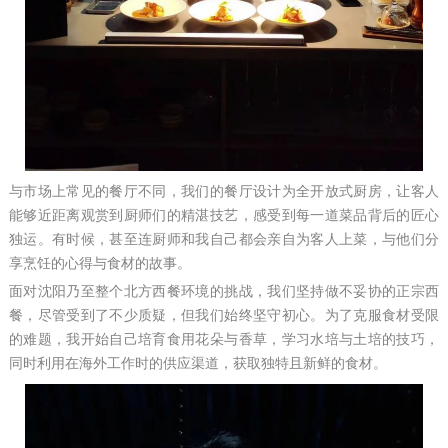
与市场上常见的餐厅不同，我们的餐厅设计为全开放式厨房，让客人
能够近距离观赏到厨师们的精湛技艺，感受到每一道菜品背后的匠心
独运。有时候，甚至连厨师和我自己都会亲自为客人上菜，与他们分
享烹饪的心得与食材的故事。
面对沈阳乃至整个北方西餐环境的挑战，我们坚持做不妥协的正宗西
餐，尽管受到了不少质疑，但我们始终坚守初心。为了克服食材受限
的难题，我开始自己培育食用花朵与香草，学习水培与土培的技巧，
同时利用在海外工作时的供应渠道，获取独特且新鲜的食材。