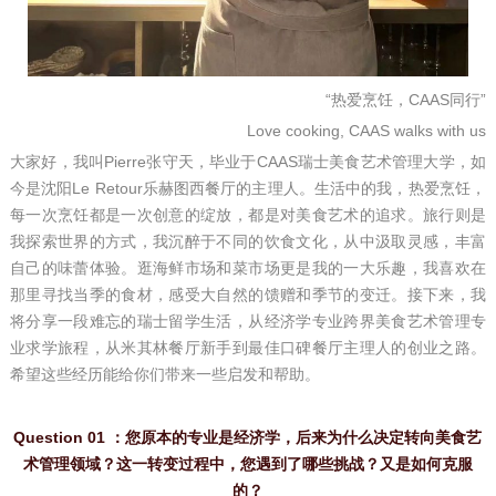
“热爱烹饪，CAAS同行”
Love cooking, CAAS walks with us
大家好，我叫Pierre张守天，毕业于CAAS瑞士美食艺术管理大学，如
今是沈阳Le Retour乐赫图西餐厅的主理人。
生活中的我，热爱烹饪，
每一次烹饪都是一次创意的绽放，都是对美食艺术的追求。旅行则是
我探索世界的方式，我沉醉于不同的饮食文化，从中汲取灵感，丰富
自己的味蕾体验。逛海鲜市场和菜市场更是我的一大乐趣，我喜欢在
那里寻找当季的食材，感受大自然的馈赠和季节的变迁。
接下来，我
将分享一段难忘的瑞士留学生活，从经济学专业跨界美食艺术管理专
业求学旅程，从米其林餐厅新手到最佳口碑餐厅主理人的创业之路。
希望这些经历能给你们带来一些启发和帮助。
Question 01 ：您原本的专业是经济学，后来为什么决定转向美食艺
术管理领域？这一转变过程中，您遇到了哪些挑战？又是如何克服
的？